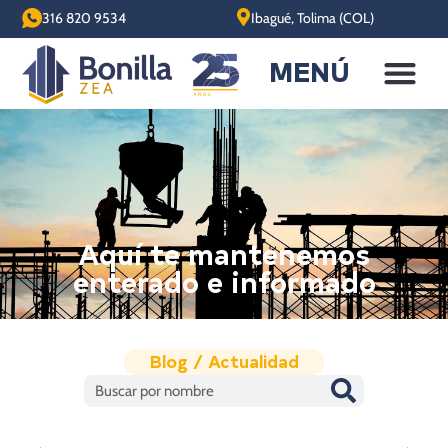
316 820 9534
Ibagué, Tolima (COL)
MENÚ
Aquí te mantenemos
enterado e informado
Blog / Actualidad