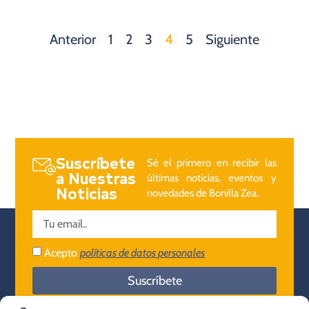
Anterior
1
2
3
4
5
Siguiente
Suscríbete
Sé el primero en recibir las
a Nuestras
últimas noticias, eventos y
Noticias
novedades de Bonilla Zea.
Acepto
políticas de datos personales
Suscríbete