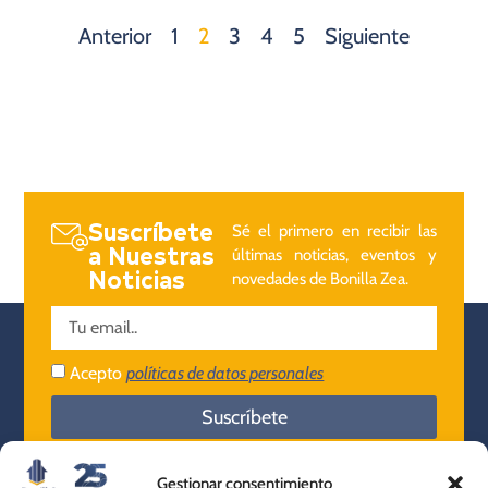
Anterior
1
2
3
4
5
Siguiente
Suscríbete
Sé el primero en recibir las
a Nuestras
últimas noticias, eventos y
Noticias
novedades de Bonilla Zea.
Acepto
políticas de datos personales
Suscríbete
Gestionar consentimiento