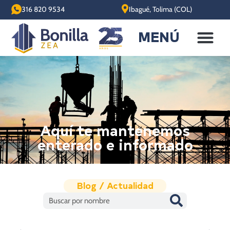
316 820 9534
Ibagué, Tolima (COL)
MENÚ
Aquí te mantenemos
enterado e informado
Blog / Actualidad