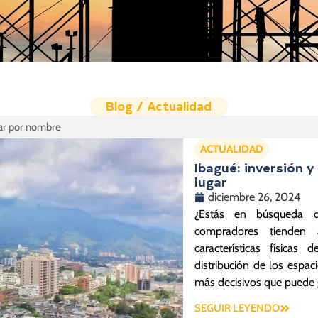
Blog / Actualidad
ACTUALIDAD
Ibagué: inversión y
lugar
diciembre 26, 2024
¿Estás en búsqueda d
compradores tienden 
características física
distribución de los espac
más decisivos que puede g
SEGUIR LEYENDO