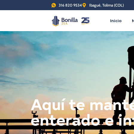
316 820 9534
Ibagué, Tolima (COL)
Inicio
Aquí te man
enterado e i