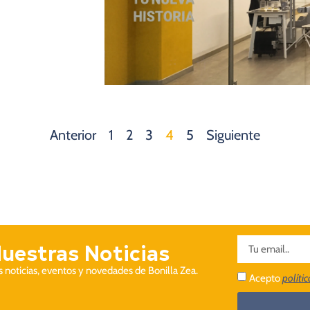
Anterior
1
2
3
4
5
Siguiente
Nuestras Noticias
as noticias, eventos y novedades de Bonilla Zea.
Acepto
políti