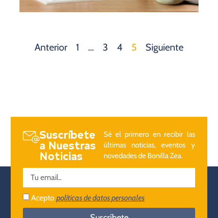
Anterior
1
…
3
4
5
Siguiente
Suscríbete
Sé el primero en recibir las
a Nuestras
últimas noticias, eventos y
Noticias
novedades de Bonilla Zea.
Acepto
políticas de datos personales
Suscríbete