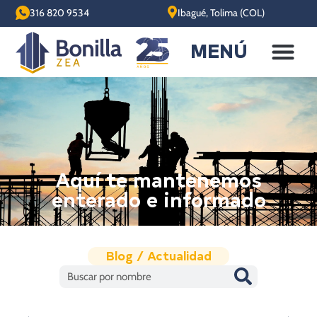
316 820 9534
Ibagué, Tolima (COL)
MENÚ
Aquí te mantenemos
enterado e informado
Blog / Actualidad