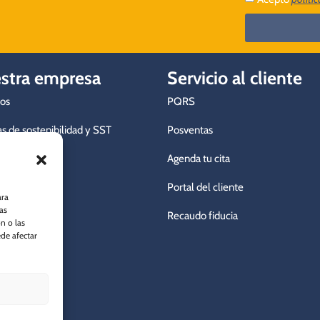
stra empresa
Servicio al cliente
os
PQRS
as de sostenibilidad y SST
Posventas
a de calidad
Agenda tu cita
a con nosotros
Portal del cliente
ara
as
mos tu lote
Recaudo fiducia
n o las
ede afectar