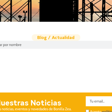
Blog / Actualidad
Nuestras Noticias
as noticias, eventos y novedades de Bonilla Zea.
Acepto
políti