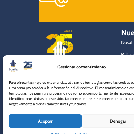
Nue
Nosotr
Polític
Polític
Gestionar consentimiento
Ibagué - Tolima
Trabaj
Para ofrecer las mejores experiencias, utilizamos tecnologías como las cookies p
604 501 2180
almacenar y/o acceder a la información del dispositivo. El consentimiento de est
Compra
tecnologías nos permitirá procesar datos como el comportamiento de navegació
+57 316 820 9534
identificaciones únicas en este sitio. No consentir o retirar el consentimiento, pu
negativamente a ciertas características y funciones.
Aceptar
Denegar