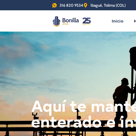
316 820 9534
Ibagué, Tolima (COL)
Inicio
Aquí te man
enterado e i