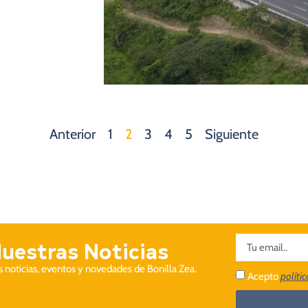
Anterior
1
2
3
4
5
Siguiente
Nuestras Noticias
as noticias, eventos y novedades de Bonilla Zea.
Acepto
políti