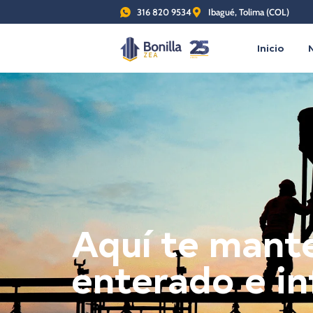
316 820 9534
Ibagué, Tolima (COL)
Inicio
Aquí te man
enterado e i