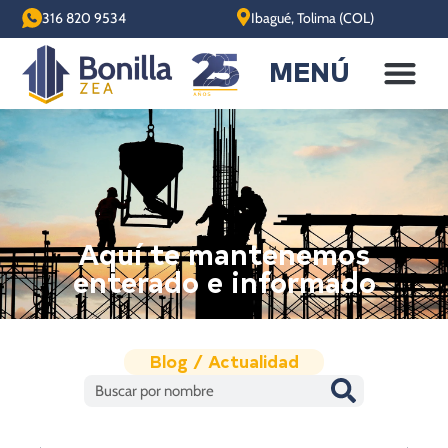
316 820 9534
Ibagué, Tolima (COL)
MENÚ
Aquí te mantenemos
enterado e informado
Blog / Actualidad