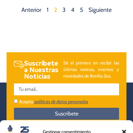
Anterior
1
2
3
4
5
Siguiente
Suscríbete
Sé el primero en recibir las
a Nuestras
últimas noticias, eventos y
Noticias
novedades de Bonilla Zea.
Acepto
políticas de datos personales
Suscríbete
Gestionar consentimiento