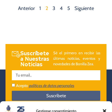
Anterior
1
2
3
4
5
Siguiente
Suscríbete
Sé el primero en recibir las
a Nuestras
últimas noticias, eventos y
Noticias
novedades de Bonilla Zea.
Acepto
políticas de datos personales
Suscríbete
Gestionar consentimiento