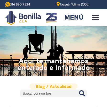
316 820 9534
Ibagué, Tolima (COL)
MENÚ
Aquí te mantenemos
enterado e informado
Blog / Actualidad