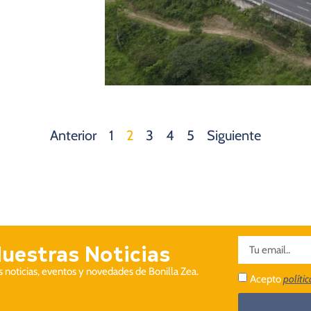
Anterior
1
2
3
4
5
Siguiente
Nuestras Noticias
as noticias, eventos y novedades de Bonilla Zea.
Acepto
políti