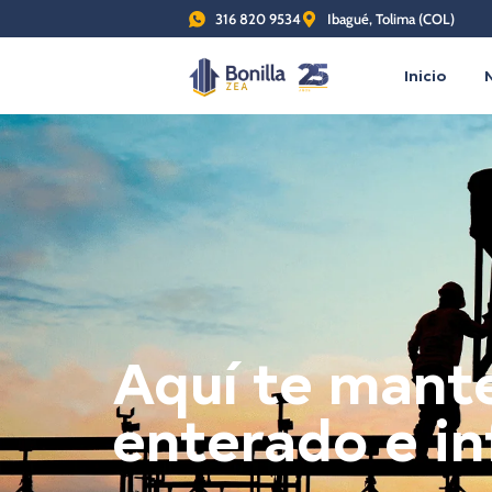
316 820 9534
Ibagué, Tolima (COL)
Inicio
Aquí te man
enterado e i