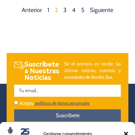
Anterior
1
2
3
4
5
Siguiente
Suscríbete
Sé el primero en recibir las
a Nuestras
últimas noticias, eventos y
Noticias
novedades de Bonilla Zea.
Acepto
políticas de datos personales
Suscríbete
Gestionar consentimiento