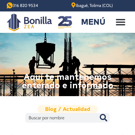
316 820 9534
Ibagué, Tolima (COL)
MENÚ
Aquí te mantenemos
enterado e informado
Blog / Actualidad