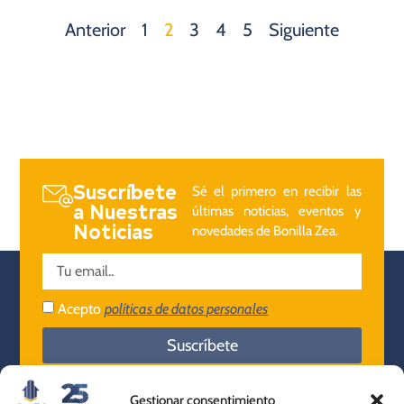
Anterior
1
2
3
4
5
Siguiente
Suscríbete
Sé el primero en recibir las
a Nuestras
últimas noticias, eventos y
Noticias
novedades de Bonilla Zea.
Acepto
políticas de datos personales
Suscríbete
Gestionar consentimiento