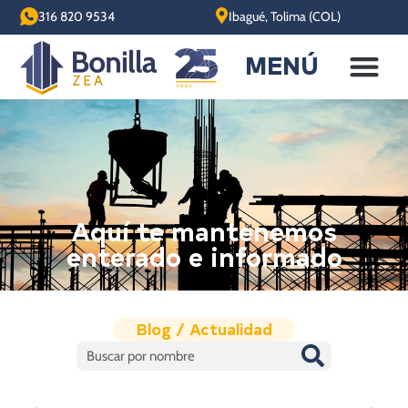
316 820 9534
Ibagué, Tolima (COL)
MENÚ
Aquí te mantenemos
enterado e informado
Blog / Actualidad