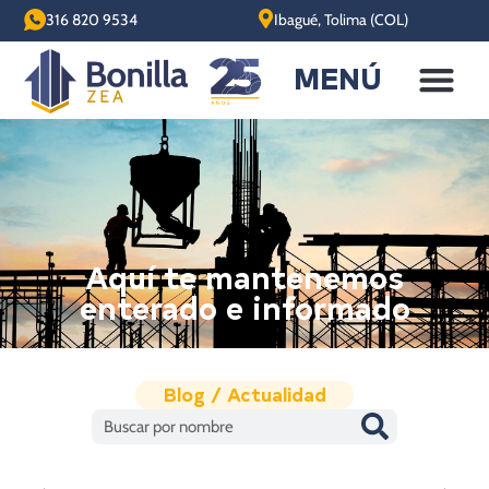
316 820 9534
Ibagué, Tolima (COL)
MENÚ
Aquí te mantenemos
enterado e informado
Blog / Actualidad