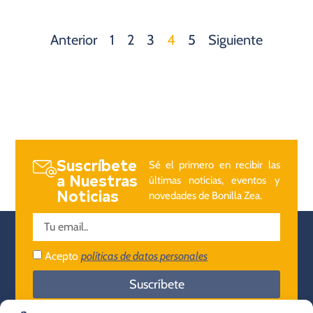
Anterior
1
2
3
4
5
Siguiente
Suscríbete
Sé el primero en recibir las
a Nuestras
últimas noticias, eventos y
Noticias
novedades de Bonilla Zea.
Acepto
políticas de datos personales
Suscríbete