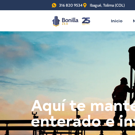
316 820 9534
Ibagué, Tolima (COL)
Inicio
Aquí te man
enterado e i