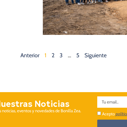
Anterior
1
2
3
…
5
Siguiente
Nuestras Noticias
as noticias, eventos y novedades de Bonilla Zea.
Acepto
políti