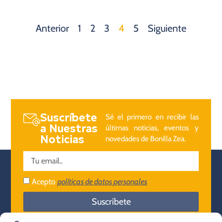
Anterior
1
2
3
4
5
Siguiente
Suscríbete
Sé el primero en recibir las
a Nuestras
últimas noticias, eventos y
Noticias
novedades de Bonilla Zea.
Acepto
políticas de datos personales
Suscríbete