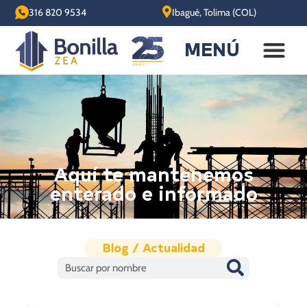
316 820 9534
Ibagué, Tolima (COL)
MENÚ
Aquí te mantenemos
enterado e informado
Blog / Actualidad