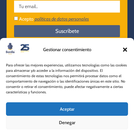
Acepto
políticas de datos personales
Suscríbete
Gestionar consentimiento
Nuestra
Para ofrecer las mejores experiencias, utilizamos tecnologías como las cookies
empresa
Ibagué - Tolima
para almacenar y/o acceder a la información del dispositivo. El
consentimiento de estas tecnologías nos permitirá procesar datos como el
604 501 2180
comportamiento de navegación o las identificaciones únicas en este sitio. No
+57 316 820 9534
Servicio al
consentir o retirar el consentimiento, puede afectar negativamente a ciertas
características y funciones.
cliente
Aceptar
Accesos
rápidos
Denegar