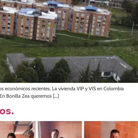
os económicos recientes. La vivienda VIP y VIS en Colombia
En Bonilla Zea queremos […]
os.