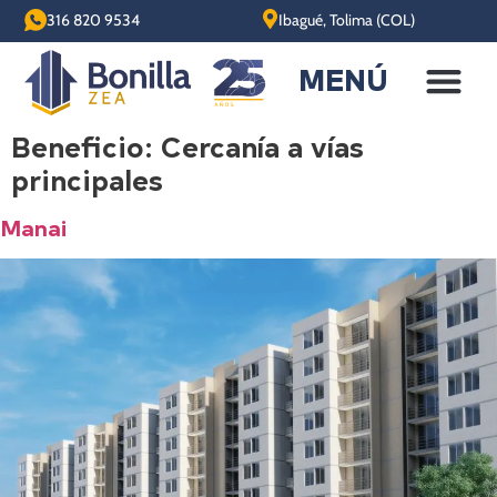
316 820 9534
Ibagué, Tolima (COL)
MENÚ
Beneficio:
Cercanía a vías
principales
Manai