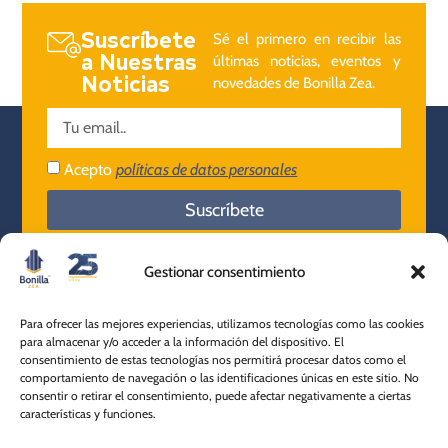
Suscríbete
Sé el primero en recibir las
a Nuestras
últimas noticias, eventos y
Noticias
novedades de Bonilla Zea.
Acepto
políticas de datos personales
Suscríbete
Gestionar consentimiento
Nuestra
Para ofrecer las mejores experiencias, utilizamos tecnologías como las cookies
empresa
Ibagué - Tolima
para almacenar y/o acceder a la información del dispositivo. El
consentimiento de estas tecnologías nos permitirá procesar datos como el
604 501 2180
comportamiento de navegación o las identificaciones únicas en este sitio. No
+57 316 820 9534
Servicio al
consentir o retirar el consentimiento, puede afectar negativamente a ciertas
características y funciones.
cliente