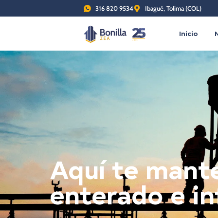
316 820 9534
Ibagué, Tolima (COL)
Inicio
Aquí te man
enterado e i