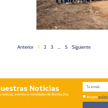
Anterior
1
2
3
…
5
Siguiente
Nuestras Noticias
as noticias, eventos y novedades de Bonilla Zea.
Acepto
políti