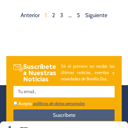
Anterior
1
2
3
…
5
Siguiente
Suscríbete
Sé el primero en recibir las
a Nuestras
últimas noticias, eventos y
Noticias
novedades de Bonilla Zea.
Acepto
políticas de datos personales
Suscríbete