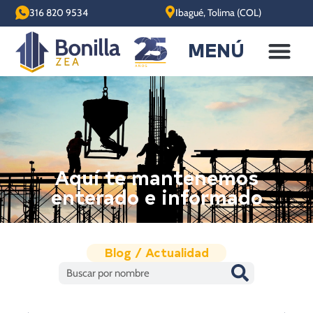
316 820 9534
Ibagué, Tolima (COL)
MENÚ
Aquí te mantenemos
enterado e informado
Blog / Actualidad