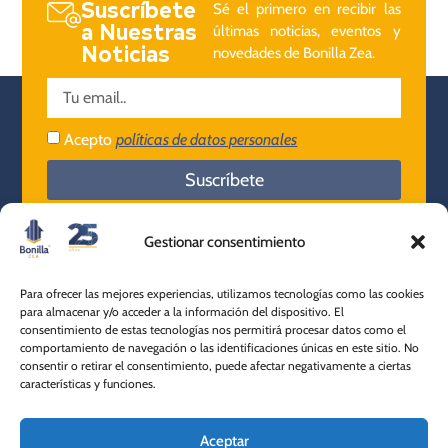
Suscríbete
Sé el primero en recibir las
a Nuestras
últimas noticias, eventos y
Noticias
novedades de Bonilla Zea.
Acepto
políticas de datos personales
Suscríbete
Gestionar consentimiento
Nuestra
Para ofrecer las mejores experiencias, utilizamos tecnologías como las cookies
empresa
Ibagué - Tolima
para almacenar y/o acceder a la información del dispositivo. El
consentimiento de estas tecnologías nos permitirá procesar datos como el
604 501 2180
comportamiento de navegación o las identificaciones únicas en este sitio. No
+57 316 820 9534
Servicio al
consentir o retirar el consentimiento, puede afectar negativamente a ciertas
características y funciones.
cliente
Aceptar