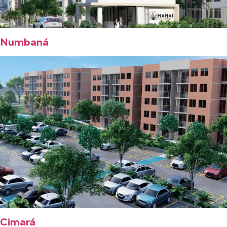
Numbaná
Cimará